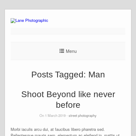
Skip
to
content
Menu
Posts Tagged:
Man
Shoot Beyond like never
before
On 1 March 2019 -
street photography
Morbi iaculis arcu dui, at faucibus libero pharetra sed.
Pellentesque mauris sem, elementum ac eleifend in, mattis ut