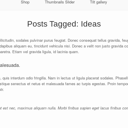
Shop
Thumbnails Slider
Tilt gallery
Posts Tagged:
Ideas
ollicitudin, sodales pulvinar purus feugiat. Donec consequat tellus gravida, feu
ibus aliquam eu, tincidunt vehicula nisi. Donec a velit non justo gravida con
etra. Etiam vel gravida ligula, id lacinia quam.
malesuada.
quis interdum odio fringilla. Nam in lectus ut ligula placerat sodales. Phase
istique senectus et netus et malesuada fames ac turpis egestas. Proin tempor
tr.
 at est nec, maximus aliquam nulla. Morbi finibus sapien eget lacus finibus c