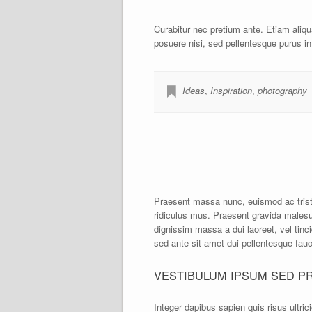
Curabitur nec pretium ante. Etiam aliqu
posuere nisi, sed pellentesque purus in
Ideas
,
Inspiration
,
photography
Praesent massa nunc, euismod ac tristiq
ridiculus mus. Praesent gravida malesua
dignissim massa a dui laoreet, vel tinc
sed ante sit amet dui pellentesque fauci
VESTIBULUM IPSUM SED P
Integer dapibus sapien quis risus ultric