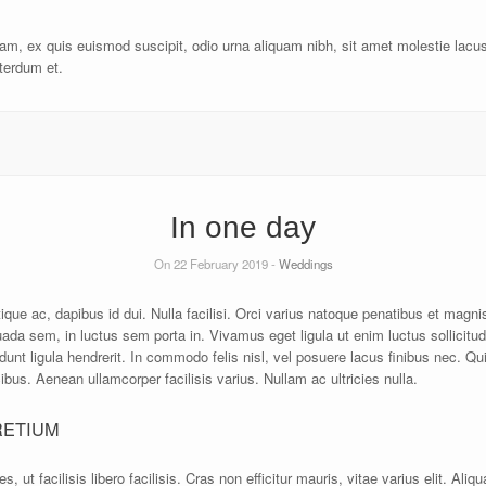
am, ex quis euismod suscipit, odio urna aliquam nibh, sit amet molestie lacus 
terdum et.
In one day
On 22 February 2019 -
Weddings
ue ac, dapibus id dui. Nulla facilisi. Orci varius natoque penatibus et magni
da sem, in luctus sem porta in. Vivamus eget ligula ut enim luctus sollicitudin
idunt ligula hendrerit. In commodo felis nisl, vel posuere lacus finibus nec. Q
bus. Aenean ullamcorper facilisis varius. Nullam ac ultricies nulla.
RETIUM
ies, ut facilisis libero facilisis. Cras non efficitur mauris, vitae varius elit.