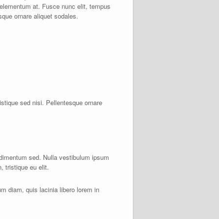
s elementum at. Fusce nunc elit, tempus
esque ornare aliquet sodales.
istique sed nisi. Pellentesque ornare
ondimentum sed. Nulla vestibulum ipsum
 tristique eu elit.
diam, quis lacinia libero lorem in