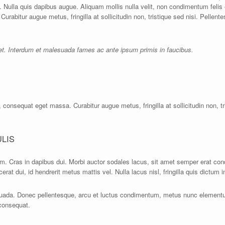
 Nulla quis dapibus augue. Aliquam mollis nulla velit, non condimentum feli
abitur augue metus, fringilla at sollicitudin non, tristique sed nisi. Pellent
eet. Interdum et malesuada fames ac ante ipsum primis in faucibus.
consequat eget massa. Curabitur augue metus, fringilla at sollicitudin non, tr
LIS
um. Cras in dapibus dui. Morbi auctor sodales lacus, sit amet semper erat c
at dui, id hendrerit metus mattis vel. Nulla lacus nisl, fringilla quis dictum in,
ada. Donec pellentesque, arcu et luctus condimentum, metus nunc elementum 
 consequat.