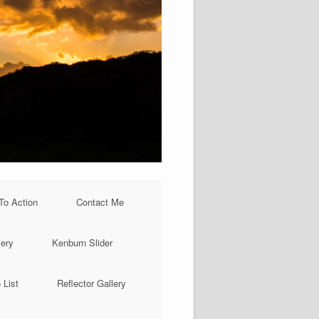
 To Action
Contact Me
lery
Kenburn Slider
 List
Reflector Gallery