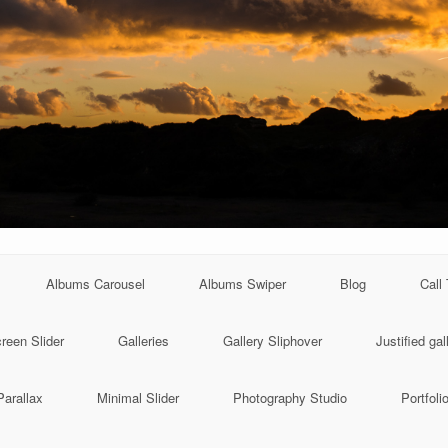
Albums Carousel
Albums Swiper
Blog
Call
creen Slider
Galleries
Gallery Sliphover
Justified gal
arallax
Minimal Slider
Photography Studio
Portfolio